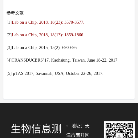
参考文献
[1]
Lab on a Chip
, 2018, 18(23): 3570-3577.
[2]
Lab on a Chip
, 2018, 18(13): 1859-1866.
[3]
Lab on a Chip
, 2015, 15(2): 690-695.
[4]
TRANSDUCERS
’17
, Kaohsiung, Taiwan, June 18-22, 2017
[5]
μTAS 2017
, Savannah, USA, October 22-26, 2017.
生物信息测
地址：天
津市南开区