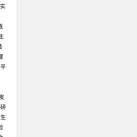
究实
连
生
技
理
水平
，
刊发
点研
国生
验