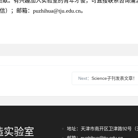
贡献。有兴趣加入实验室的青年才俊，可直接联系咨询蒲
；邮箱：puzhihua@tju.edu.cn。
Next：
Science子刊发表文章！
造实验室
地址：天津市南开区卫津路92号（天
邮箱：puzhihua@tju.edu.cn